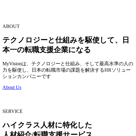
エージェントとしての専門性と、エンジニアやマーケターと
いった多様な職種の知見を組み合わせ、個人と企業の可能性
を引き出す伴走者として成長を支え、日本一の転職支援企業
となることを本気で追求しています。
ABOUT
テクノロジー
と
仕組み
を駆使して、
日
本一の
転職支援企業になる
MyVisionは、テクノロジーと仕組み、そして最高水準の人の
力を駆使し、日本の転職市場の課題を解決するHRソリュー
ションカンパニーです
About Us
SERVICE
ハイクラス人材に特化
した
人材紹介/転職支援サービス