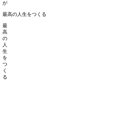
が
最高の人生をつくる
最
高
の
人
生
を
つ
く
る
私たちMyVisionは、テクノロジーと仕組みを徹底的に活用
し、人と企業の出会いの質を最大化することを目指していま
す。
属人的なスキルや偶然だけに頼るのではなく、データと科学
的なプロセスに基づいた転職支援を実現することで、再現性
のある高い成果を提供。